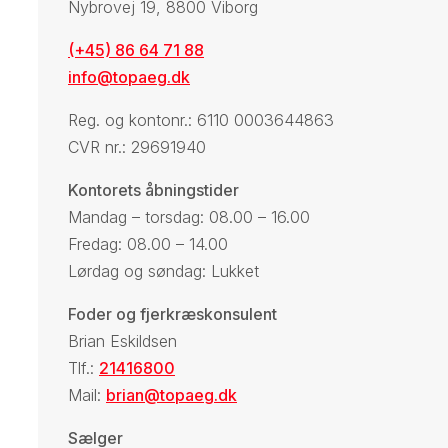
Nybrovej 19, 8800 Viborg
(+45) 86 64 71 88
info@topaeg.dk
Reg. og kontonr.: 6110 0003644863
CVR nr.: 29691940
Kontorets åbningstider
Mandag – torsdag: 08.00 – 16.00
Fredag: 08.00 – 14.00
Lørdag og søndag: Lukket
Foder og fjerkræskonsulent
Brian Eskildsen
Tlf.:
21416800
Mail:
brian@topaeg.dk
Sælger