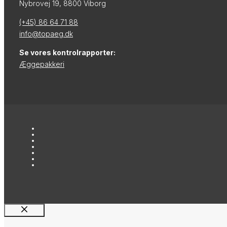
Nybrovej 19, 8800 Viborg
(+45) 86 64 71 88
info@topaeg.dk
Se vores kontrolrapporter:
Æggepakkeri
Luk