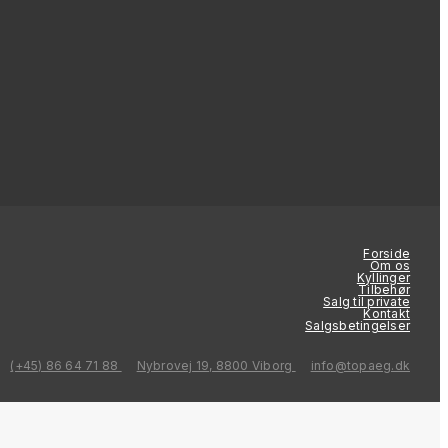
Forside
Om os
Kyllinger
Tilbehør
Salg til private
Kontakt
Salgsbetingelser
(+45) 86 64 71 88
Nybrovej 19, 8800 Viborg
info@topaeg.dk