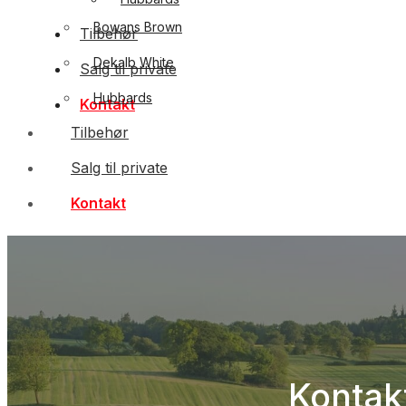
Bowans Brown
Tilbehør
Dekalb White
Salg til private
Hubbards
Kontakt
Tilbehør
Salg til private
Kontakt
Kontak