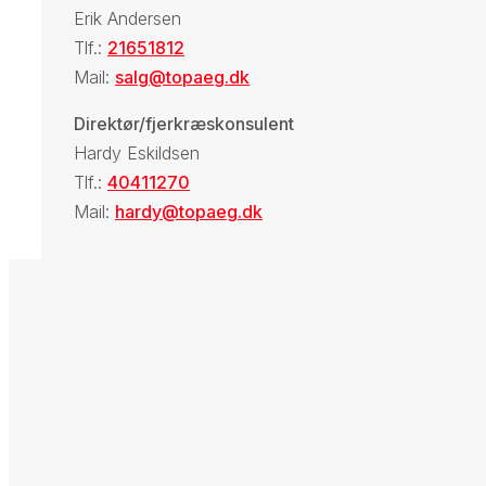
Erik Andersen
Tlf.:
21651812
Mail:
salg@topaeg.dk
Direktør/fjerkræskonsulent
Hardy Eskildsen
Tlf.:
40411270
Mail:
hardy@topaeg.dk