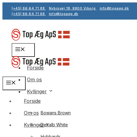
Hop
(+45) 86 64 71 88
Nybrovej 19, 8800 Viborg
info@topaeg.dk
til
(+45) 86 64 71 88
info@topaeg.dk
indhold
Menu
Forside
Om os
Menu
Kyllinger
Forside
Om os
Bowans Brown
Kyllinger
Dekalb White
Hubbards