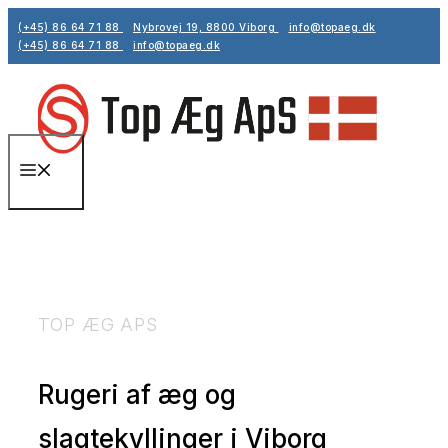
Hop
(+45) 86 64 71 88
Nybrovej 19, 8800 Viborg
info@topaeg.dk
til
(+45) 86 64 71 88
info@topaeg.dk
indhold
Menu
TOP ÆG APS
Rugeri af æg og
slagtekyllinger i Viborg