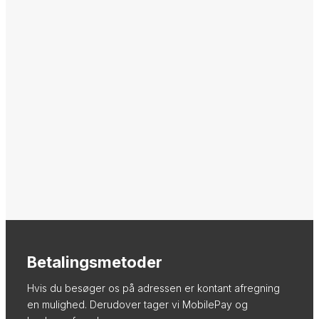
Betalingsmetoder
Hvis du besøger os på adressen er kontant afregning
en mulighed. Derudover tager vi MobilePay og